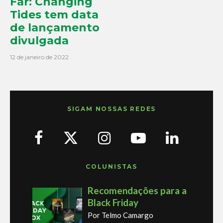
Far: Changing
Tides tem data
de lançamento
divulgada
12 de janeiro de 2022
SIGAM NOSSAS REDES
COLUNISTAS
Recomendações para a
Black Friday
Por Telmo Camargo