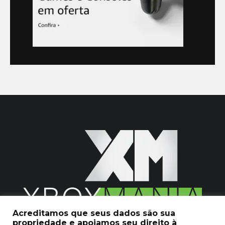
Acreditamos que seus dados são sua
propriedade e apoiamos seu direito à
2020 © Xboxmania. Todos os Direitos Reservados.