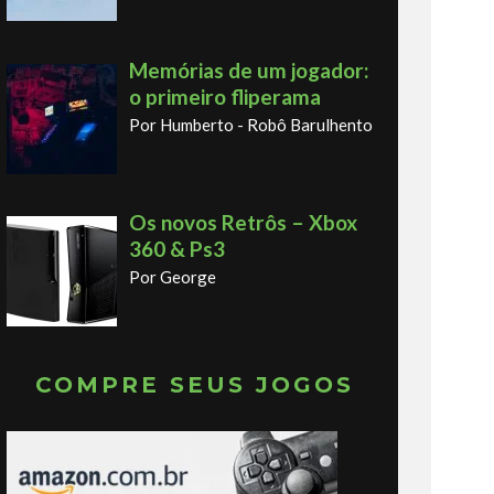
Memórias de um jogador:
o primeiro fliperama
Por Humberto - Robô Barulhento
Os novos Retrôs – Xbox
360 & Ps3
Por George
COMPRE SEUS JOGOS