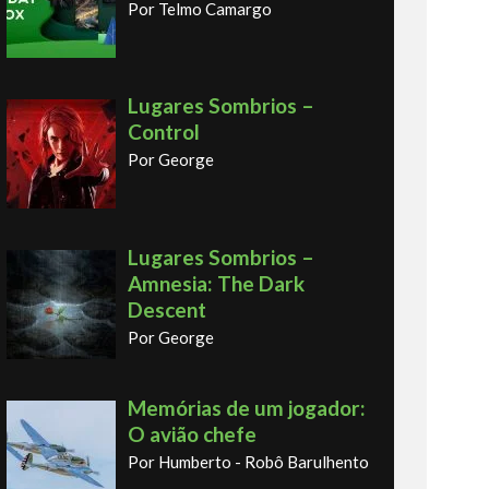
Por Telmo Camargo
Lugares Sombrios –
Control
Por George
Lugares Sombrios –
Amnesia: The Dark
Descent
Por George
Memórias de um jogador:
O avião chefe
Por Humberto - Robô Barulhento