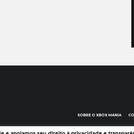
SOBRE O XBOX MANIA
C
 e apoiamos seu direito à privacidade e transparên