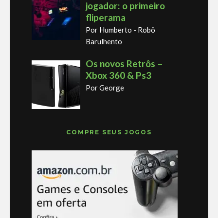
jogador: o primeiro
fliperama
Por Humberto - Robô
Barulhento
Os novos Retrôs –
Xbox 360 & Ps3
Por George
COMPRE SEUS JOGOS