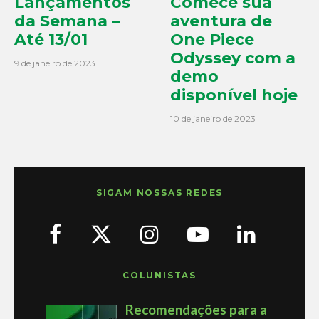
Lançamentos
Comece sua
da Semana –
aventura de
Até 13/01
One Piece
Odyssey com a
9 de janeiro de 2023
demo
disponível hoje
10 de janeiro de 2023
SIGAM NOSSAS REDES
COLUNISTAS
Recomendações para a