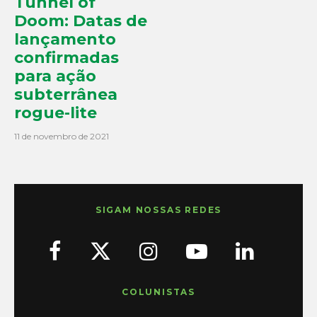
Tunnel of
Doom: Datas de
lançamento
confirmadas
para ação
subterrânea
rogue-lite
11 de novembro de 2021
SIGAM NOSSAS REDES
COLUNISTAS