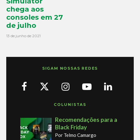
Simulator
chega aos
consoles em 27
de julho
13 de junho de 2021
SIGAM NOSSAS REDES
COLUNISTAS
Recomendações para a
Black Friday
Por Telmo Camargo