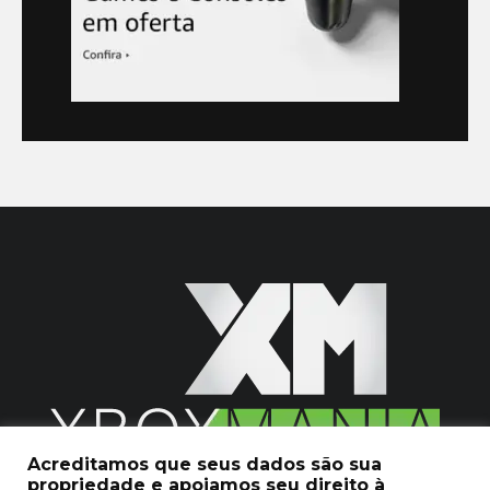
Acreditamos que seus dados são sua
propriedade e apoiamos seu direito à
2020 © Xboxmania. Todos os Direitos Reservados.