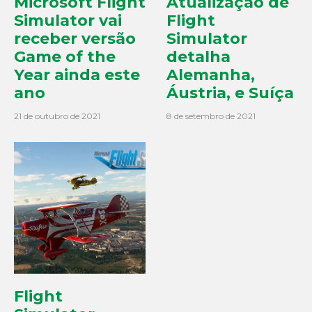
Microsoft Flight
Atualização de
Simulator vai
Flight
receber versão
Simulator
Game of the
detalha
Year ainda este
Alemanha,
ano
Áustria, e Suíça
21 de outubro de 2021
8 de setembro de 2021
Flight