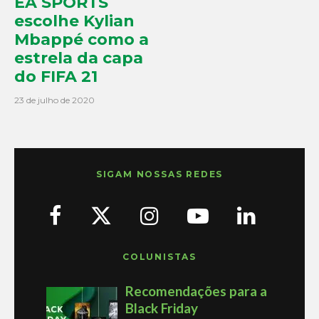
EA SPORTS
escolhe Kylian
Mbappé como a
estrela da capa
do FIFA 21
23 de julho de 2020
SIGAM NOSSAS REDES
COLUNISTAS
Recomendações para a
Black Friday