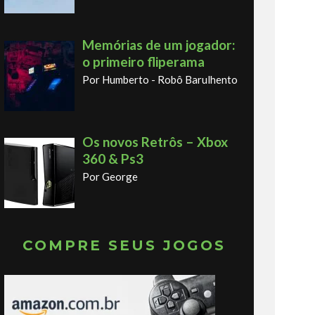
Memórias de um jogador:
o primeiro fliperama
Por Humberto - Robô Barulhento
Os novos Retrôs – Xbox
360 & Ps3
Por George
COMPRE SEUS JOGOS