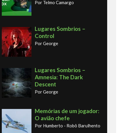
Por Telmo Camargo
Lugares Sombrios –
Control
Por George
Lugares Sombrios –
Amnesia: The Dark
Descent
Por George
Memórias de um jogador:
O avião chefe
Por Humberto - Robô Barulhento