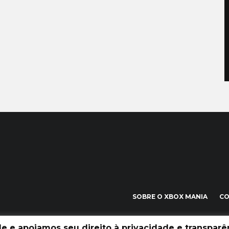
SOBRE O XBOX MANIA
C
 e apoiamos seu direito à privacidade e transparên