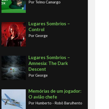
Por Telmo Camargo
Lugares Sombrios –
Control
Por George
Lugares Sombrios –
Amnesia: The Dark
Descent
Por George
Memórias de um jogador:
O avião chefe
Por Humberto - Robô Barulhento