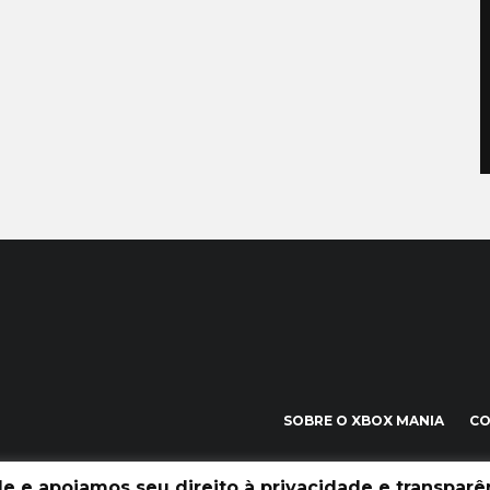
SOBRE O XBOX MANIA
C
 e apoiamos seu direito à privacidade e transparên