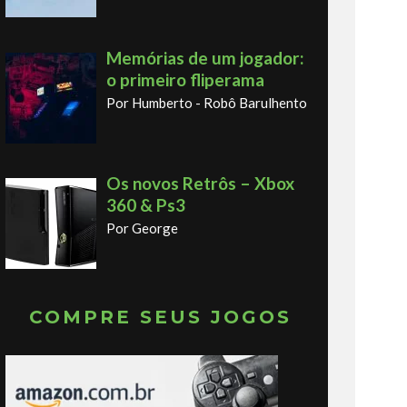
Memórias de um jogador:
o primeiro fliperama
Por Humberto - Robô Barulhento
Os novos Retrôs – Xbox
360 & Ps3
Por George
COMPRE SEUS JOGOS