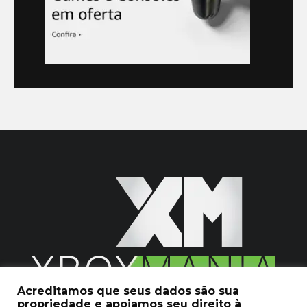
Acreditamos que seus dados são sua
propriedade e apoiamos seu direito à
2020 © Xboxmania. Todos os Direitos Reservados.