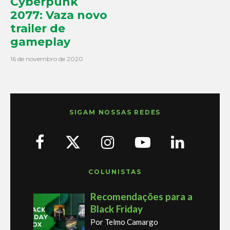
Cyberpunk
2077: Vaza novo
trailer de
gameplay
16 de novembro de 2020
SIGAM NOSSAS REDES
COLUNISTAS
Recomendações para a
Black Friday
Por Telmo Camargo