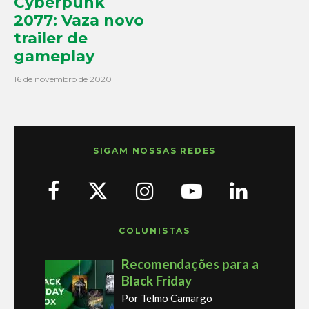
Cyberpunk
2077: Vaza novo
trailer de
gameplay
16 de novembro de 2020
SIGAM NOSSAS REDES
COLUNISTAS
Recomendações para a
Black Friday
Por Telmo Camargo