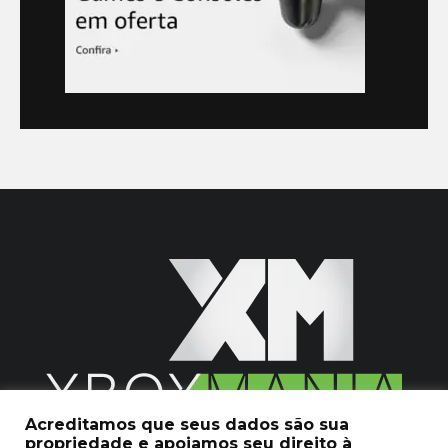
Acreditamos que seus dados são sua
propriedade e apoiamos seu direito à
2020 © Xboxmania. Todos os Direitos Reservados.