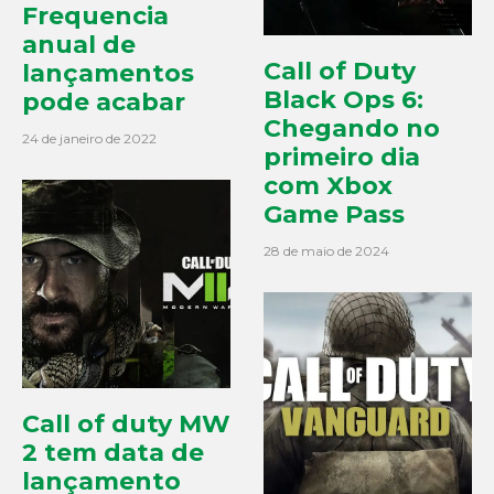
Frequencia
anual de
Call of Duty
lançamentos
Black Ops 6:
pode acabar
Chegando no
24 de janeiro de 2022
primeiro dia
com Xbox
Game Pass
28 de maio de 2024
Call of duty MW
2 tem data de
lançamento