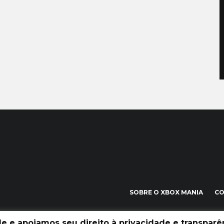
SOBRE O XBOX MANIA
C
 e apoiamos seu direito à privacidade e transparên