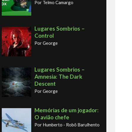
Por Telmo Camargo
Lugares Sombrios –
Control
Por George
Lugares Sombrios –
Amnesia: The Dark
Descent
Por George
Memórias de um jogador:
O avião chefe
Por Humberto - Robô Barulhento