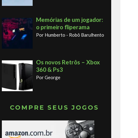
Memórias de um jogador:
o primeiro fliperama
Por Humberto - Robô Barulhento
Os novos Retrôs – Xbox
360 & Ps3
Por George
COMPRE SEUS JOGOS