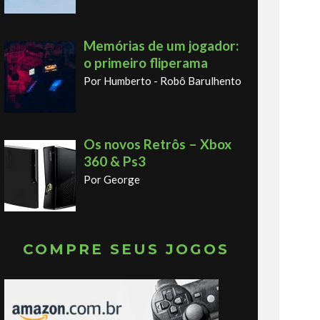
Memórias de um jogador:
o primeiro fliperama
Por Humberto - Robô Barulhento
Os novos Retrôs – Xbox
360 & Ps3
Por George
COMPRE SEUS JOGOS