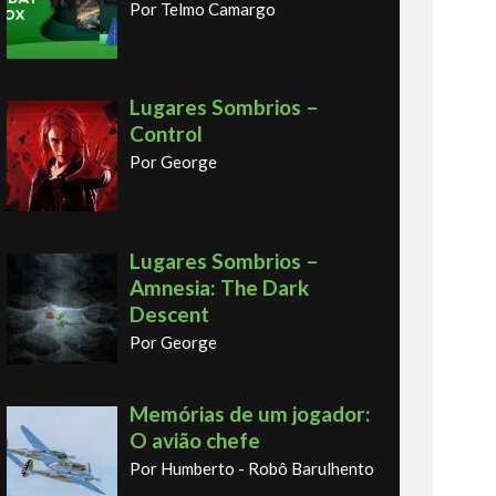
Por Telmo Camargo
Lugares Sombrios –
Control
Por George
Lugares Sombrios –
Amnesia: The Dark
Descent
Por George
Memórias de um jogador:
O avião chefe
Por Humberto - Robô Barulhento