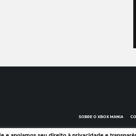
SOBRE O XBOX MANIA
C
 e apoiamos seu direito à privacidade e transparên